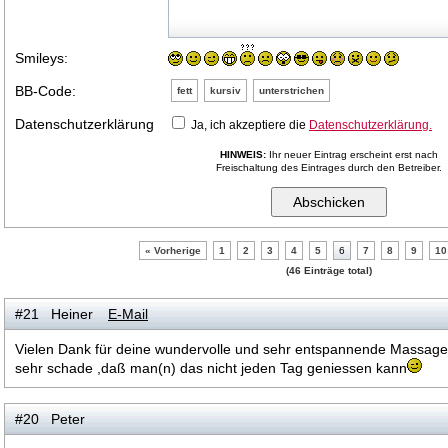
Smileys:
BB-Code:
fett
kursiv
unterstrichen
Datenschutzerklärung
Ja, ich akzeptiere die
Datenschutzerklärung.
HINWEIS:
Ihr neuer Eintrag erscheint erst nach
Freischaltung des Eintrages durch den Betreiber.
« Vorherige
1
2
3
4
5
6
7
8
9
10
(46 Einträge total)
#21 Heiner
E-Mail
Vielen Dank für deine wundervolle und sehr entspannende Massage
sehr schade ,daß man(n) das nicht jeden Tag geniessen kann
#20 Peter