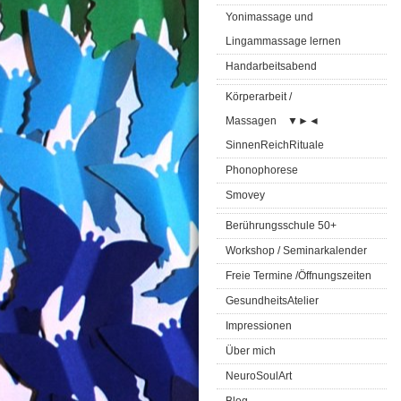
Yonimassage und
Lingammassage lernen
Handarbeitsabend
Körperarbeit /
Massagen
▼
►
◄
SinnenReichRituale
Phonophorese
Smovey
Berührungsschule 50+
Workshop / Seminarkalender
Freie Termine /Öffnungszeiten
GesundheitsAtelier
Impressionen
Über mich
NeuroSoulArt