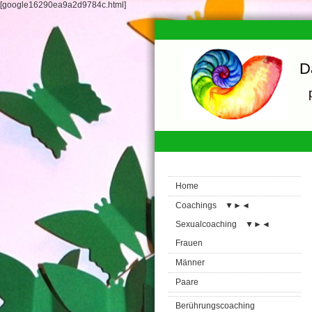
[google16290ea9a2d9784c.html]
D
Home
Coachings
▼
►
◄
Sexualcoaching
▼
►
◄
Frauen
Männer
Paare
Berührungscoaching