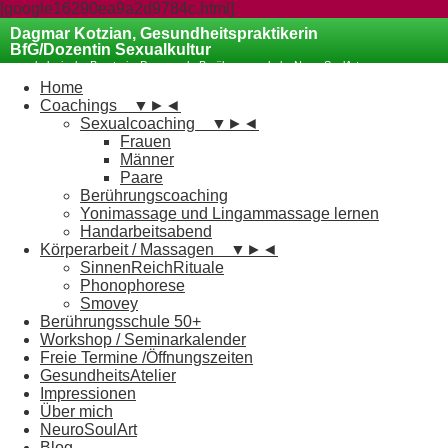
[google16290ea9a2d9784c.html]
Dagmar Kotzian, Gesundheitspraktikerin
BfG/Dozentin Sexualkultur
psychologische Beraterin, Paarcoach, Berührungsschule, NeuroSoulArt
Coaching
Home
Coachings
▼
►
◄
Sexualcoaching
▼
►
◄
Frauen
Männer
Paare
Berührungscoaching
Yonimassage und Lingammassage lernen
Handarbeitsabend
Körperarbeit / Massagen
▼
►
◄
SinnenReichRituale
Phonophorese
Smovey
Berührungsschule 50+
Workshop / Seminarkalender
Freie Termine /Öffnungszeiten
GesundheitsAtelier
Impressionen
Über mich
NeuroSoulArt
Blog