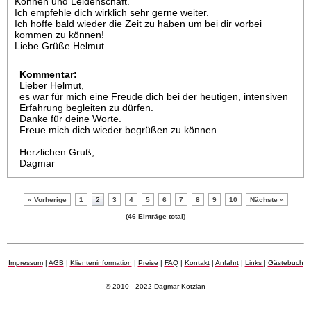
Können und Leidenschaft.
Ich empfehle dich wirklich sehr gerne weiter.
Ich hoffe bald wieder die Zeit zu haben um bei dir vorbei
kommen zu können!
Liebe Grüße Helmut
Kommentar:
Lieber Helmut,
es war für mich eine Freude dich bei der heutigen, intensiven
Erfahrung begleiten zu dürfen.
Danke für deine Worte.
Freue mich dich wieder begrüßen zu können.
Herzlichen Gruß,
Dagmar
« Vorherige
1
2
3
4
5
6
7
8
9
10
Nächste »
(46 Einträge total)
Impressum
|
AGB
|
Klienteninformation
|
Preise
|
FAQ
|
Kontakt
|
Anfahrt
|
Links
|
Gästebuch
© 2010 - 2022 Dagmar Kotzian