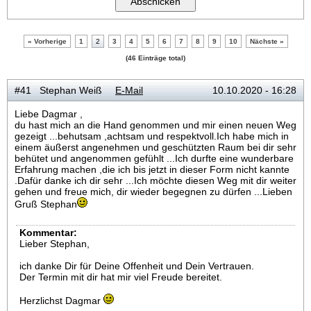
« Vorherige
1
2
3
4
5
6
7
8
9
10
Nächste »
(46 Einträge total)
#41 Stephan Weiß
E-Mail
10.10.2020 - 16:28
Liebe Dagmar ,
du hast mich an die Hand genommen und mir einen neuen Weg
gezeigt ...behutsam ,achtsam und respektvoll.Ich habe mich in
einem äußerst angenehmen und geschützten Raum bei dir sehr
behütet und angenommen gefühlt ...Ich durfte eine wunderbare
Erfahrung machen ,die ich bis jetzt in dieser Form nicht kannte
.Dafür danke ich dir sehr ...Ich möchte diesen Weg mit dir weiter
gehen und freue mich, dir wieder begegnen zu dürfen ...Lieben
Gruß Stephan
Kommentar:
Lieber Stephan,
ich danke Dir für Deine Offenheit und Dein Vertrauen.
Der Termin mit dir hat mir viel Freude bereitet.
Herzlichst Dagmar