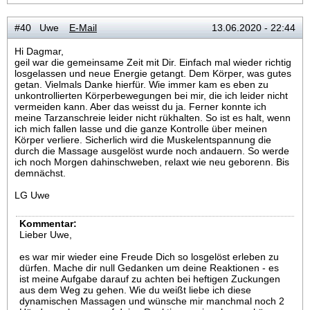
#40 Uwe
E-Mail
13.06.2020 - 22:44
Hi Dagmar,
geil war die gemeinsame Zeit mit Dir. Einfach mal wieder richtig
losgelassen und neue Energie getangt. Dem Körper, was gutes
getan. Vielmals Danke hierfür. Wie immer kam es eben zu
unkontrollierten Körperbewegungen bei mir, die ich leider nicht
vermeiden kann. Aber das weisst du ja. Ferner konnte ich
meine Tarzanschreie leider nicht rükhalten. So ist es halt, wenn
ich mich fallen lasse und die ganze Kontrolle über meinen
Körper verliere. Sicherlich wird die Muskelentspannung die
durch die Massage ausgelöst wurde noch andauern. So werde
ich noch Morgen dahinschweben, relaxt wie neu geborenn. Bis
demnächst.
LG Uwe
Kommentar:
Lieber Uwe,
es war mir wieder eine Freude Dich so losgelöst erleben zu
dürfen. Mache dir null Gedanken um deine Reaktionen - es
ist meine Aufgabe darauf zu achten bei heftigen Zuckungen
aus dem Weg zu gehen. Wie du weißt liebe ich diese
dynamischen Massagen und wünsche mir manchmal noch 2