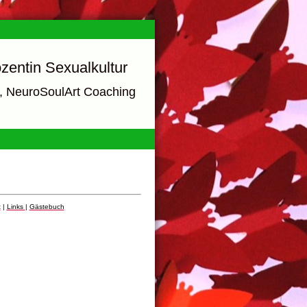
zentin Sexualkultur
e, NeuroSoulArt Coaching
t
|
Links
|
Gästebuch