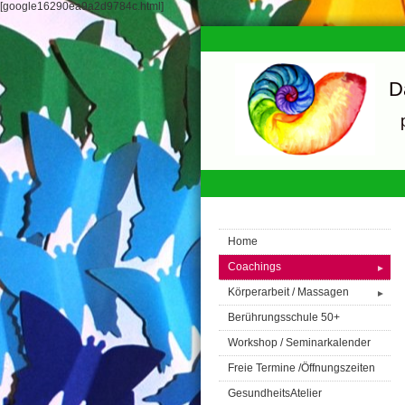
[google16290ea9a2d9784c.html]
D
Home
Coachings
►
Körperarbeit / Massagen
►
Berührungsschule 50+
Workshop / Seminarkalender
Freie Termine /Öffnungszeiten
GesundheitsAtelier