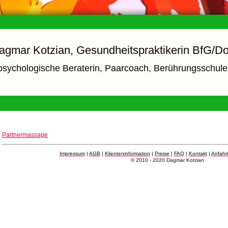
agmar Kotzian, Gesundheitspraktikerin BfG/Do
psychologische Beraterin, Paarcoach, Berührungsschul
Partnermassage
Impressum
|
AGB
|
Klienteninformation
|
Preise
|
FAQ
|
Kontakt
|
Anfahr
© 2010 - 2020 Dagmar Kotzian