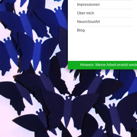
Impressionen
Über mich
NeuroSoulArt
Blog
Hinweis: Meine Arbeit ersetzt wede