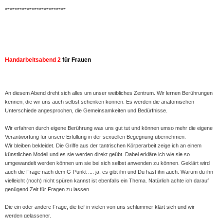
*************************
Handarbeitsabend 2
für Frauen
An diesem Abend dreht sich alles um unser weibliches Zentrum. Wir lernen Berührungen
kennen, die wir uns auch selbst schenken können. Es werden die anatomischen
Unterschiede angesprochen, die Gemeinsamkeiten und Bedürfnisse.
Wir erfahren durch eigene Berührung was uns gut tut und können umso mehr die eigene
Verantwortung für unsere Erfüllung in der sexuellen Begegnung übernehmen.
Wir bleiben bekleidet. Die Griffe aus der tantrischen Körperarbeit zeige ich an einem
künstlichen Modell und es sie werden direkt geübt. Dabei erkläre ich wie sie so
umgewandelt werden können um sie bei sich selbst anwenden zu können. Geklärt wird
auch die Frage nach dem G-Punkt .... ja, es gibt ihn und Du hast ihn auch. Warum du ihn
vielleicht (noch) nicht spüren kannst ist ebenfalls ein Thema. Natürlich achte ich darauf
genügend Zeit für Fragen zu lassen.
Die ein oder andere Frage, die tief in vielen von uns schlummer klärt sich und wir
werden gelassener.