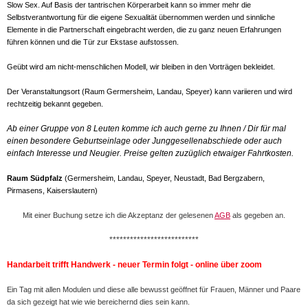
Slow Sex. Auf Basis der tantrischen Körperarbeit kann so immer mehr die
Selbstverantwortung für die eigene Sexualität übernommen werden und sinnliche
Elemente in die Partnerschaft eingebracht werden, die zu ganz neuen Erfahrungen
führen können und die Tür zur Ekstase aufstossen.
Geübt wird am nicht-menschlichen Modell, wir bleiben in den Vorträgen bekleidet.
Der Veranstaltungsort (Raum Germersheim, Landau, Speyer) kann variieren und wird
rechtzeitig bekannt gegeben.
Ab einer Gruppe von 8 Leuten komme ich auch gerne zu Ihnen / Dir für mal
einen besondere Geburtseinlage oder Junggesellenabschiede oder auch
einfach Interesse und Neugier. Preise gelten zuzüglich etwaiger Fahrtkosten.
Raum Südpfalz
(Germersheim, Landau, Speyer, Neustadt, Bad Bergzabern,
Pirmasens, Kaiserslautern)
Mit einer Buchung setze ich die Akzeptanz der gelesenen
AGB
als gegeben an.
**************************
Handarbeit trifft Handwerk - neuer Termin folgt - online über zoom
Ein Tag mit allen Modulen und diese alle bewusst geöffnet für Frauen, Männer und Paare
da sich gezeigt hat wie wie bereichernd dies sein kann.