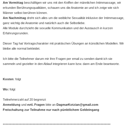
Am Vormittag
beschäftigen wir uns mit den Kniffen der männlichen Intimmassage, wir
erkunden Berührungsqualitäten, schauen uns die Anatomie an und ich zeige wie sich
Männer selbst berühren können.
Am Nachmittag
dreht sich alles um die weibliche Sexualität inklusive der Intimmassage,
ganz wichtig die Anatomie und natürlich auch die Selbstliebe.
Alle Module durchzieht die sexuelle Kommunikation und der Austausch in kurzen
Erfahrungsrunden.
Dieser Tag hat Vortragscharakter mit praktischen Übungen an künstlichen Modellen. Wir
bleibe alle normal bekleidet.
Ich bitte die Teilnehmer darum mir ihre Fragen per email zu senden damit ich sie
sammeln und gezielter in den Ablauf integrieren kann bzw. dann am Ende beantworte.
Kosten
: folgt
Wo:
folgt
Teilnehmerzahl auf 20 begrenzt
Anmeldung
und
evtl. Fragen
bitte an
DagmarKotzian@gmail.com
Freischaltung zur Teilnahme nur nach pünktlichem Geldeingang
****************************************************************************