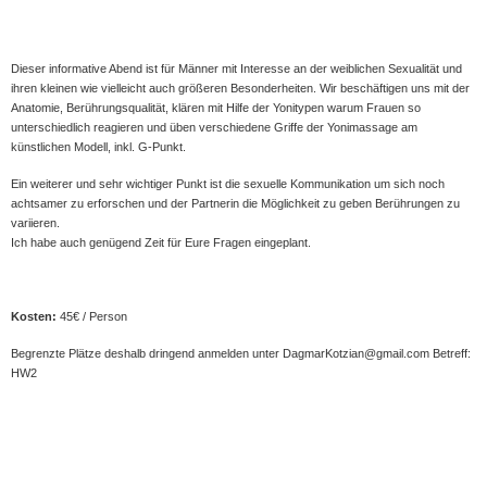
Dieser informative Abend ist für Männer mit Interesse an der weiblichen Sexualität und
ihren kleinen wie vielleicht auch größeren Besonderheiten. Wir beschäftigen uns mit der
Anatomie, Berührungsqualität, klären mit Hilfe der Yonitypen warum Frauen so
unterschiedlich reagieren und üben verschiedene Griffe der Yonimassage am
künstlichen Modell, inkl. G-Punkt.
Ein weiterer und sehr wichtiger Punkt ist die sexuelle Kommunikation um sich noch
achtsamer zu erforschen und der Partnerin die Möglichkeit zu geben Berührungen zu
variieren.
Ich habe auch genügend Zeit für Eure Fragen eingeplant.
Kosten:
45€ / Person
Begrenzte Plätze deshalb dringend anmelden unter DagmarKotzian@gmail.com Betreff:
HW2