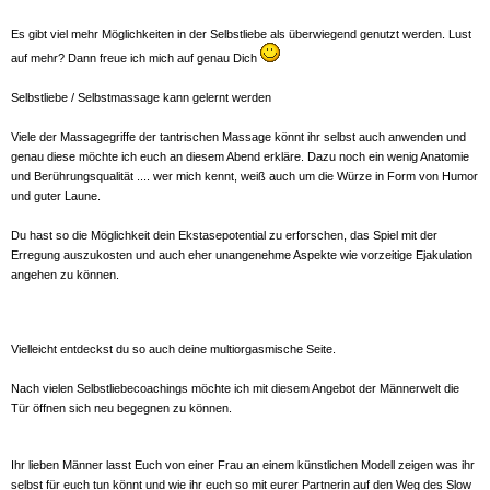
Es gibt viel mehr Möglichkeiten in der Selbstliebe als überwiegend genutzt werden. Lust
auf mehr? Dann freue ich mich auf genau Dich
Selbstliebe / Selbstmassage kann gelernt werden
Viele der Massagegriffe der tantrischen Massage könnt ihr selbst auch anwenden und
genau diese möchte ich euch an diesem Abend erkläre. Dazu noch ein wenig Anatomie
und Berührungsqualität .... wer mich kennt, weiß auch um die Würze in Form von Humor
und guter Laune.
Du hast so die Möglichkeit dein Ekstasepotential zu erforschen, das Spiel mit der
Erregung auszukosten und auch eher unangenehme Aspekte wie vorzeitige Ejakulation
angehen zu können.
Vielleicht entdeckst du so auch deine multiorgasmische Seite.
Nach vielen Selbstliebecoachings möchte ich mit diesem Angebot der Männerwelt die
Tür öffnen sich neu begegnen zu können.
Ihr lieben Männer lasst Euch von einer Frau an einem
künstlichen Modell
zeigen was ihr
selbst für euch tun könnt und wie ihr euch so mit eurer Partnerin auf den Weg des Slow