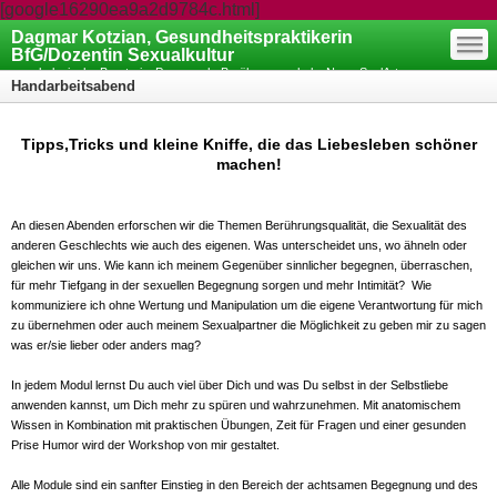
[google16290ea9a2d9784c.html]
—
Dagmar Kotzian, Gesundheitspraktikerin
—
—
BfG/Dozentin Sexualkultur
psychologische Beraterin, Paarcoach, Berührungsschule, NeuroSoulArt
Handarbeitsabend
Coaching
Tipps,Tricks und kleine Kniffe, die das Liebesleben schöner
machen!
An diesen Abenden erforschen wir die Themen Berührungsqualität, die Sexualität des
anderen Geschlechts wie auch des eigenen. Was unterscheidet uns, wo ähneln oder
gleichen wir uns. Wie kann ich meinem Gegenüber sinnlicher begegnen, überraschen,
für mehr Tiefgang in der sexuellen Begegnung sorgen und mehr Intimität? Wie
kommuniziere ich ohne Wertung und Manipulation um die eigene Verantwortung für mich
zu übernehmen oder auch meinem Sexualpartner die Möglichkeit zu geben mir zu sagen
was er/sie lieber oder anders mag?
In jedem Modul lernst Du auch viel über Dich und was Du selbst in der Selbstliebe
anwenden kannst, um Dich mehr zu spüren und wahrzunehmen. Mit anatomischem
Wissen in Kombination mit praktischen Übungen, Zeit für Fragen und einer gesunden
Prise Humor wird der Workshop von mir gestaltet.
Alle Module sind ein sanfter Einstieg in den Bereich der achtsamen Begegnung und des