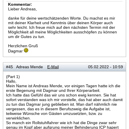
Kommentar:
Lieber Andreas,
danke für deine wertschätzenden Worte. Du machst es mir
mit deiner Klarheit und Kenntnis über deinen Körper auch
sehr leicht. Ich freue mich auf den nächsten Termin mit der
Möglichkeit all meine Möglichkeiten ausschöpfen zu können
um dir Gutes zu tun.
Herzlichen Gruß
Dagmar
#45 Adreas Mende
E-Mail
05.02.2022 - 10:59
(Part 1)
Hallo,
Mein Name ist Andreas Mende, vor einigen Tagen hatte ich die
erste Begenung mit Dagmar und Ihrer Körperarbeit.
Ich hatte das Gefühl das wir uns schon ewig kennen. Sie hat
sofort verstanden was ich mir vorstelle, das hat aber auch damit
zu tun das Dagmar jung geblieben ist. Man darf nähmlich nie
vergessen, das es in diesem Berufszweig die Aufgabe ist,
teilweise Wünsche von Gästen umzusetzten, bzw. zu
verwirklichen.
So manch ein Rollstuhlfahrer wie ich hat die Dinge zwar sehr
genau im Kopf aber aufgrung meiner Behinderung ICP hapert