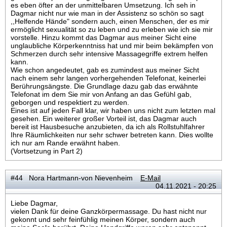
es eben öfter an der unmittelbaren Umsetzung. Ich seh in
Dagmar nicht nur wie man in der Assistenz so schön so sagt
,,Helfende Hände" sondern auch, einen Menschen, der es mir
ermöglicht sexualität so zu leben und zu erleben wie ich sie mir
vorstelle. Hinzu kommt das Dagmar aus meiner Sicht eine
unglaubliche Körperkenntniss hat und mir beim bekämpfen von
Schmerzen durch sehr intensive Massagegriffe extrem helfen
kann.
Wie schon angedeutet, gab es zumindest aus meiner Sicht
nach einem sehr langen vorhergehenden Telefonat, keinerlei
Berührungsängste. Die Grundlage dazu gab das erwähnte
Telefonat im dem Sie mir von Anfang an das Gefühl gab,
geborgen und respektiert zu werden.
Eines ist auf jeden Fall klar, wir haben uns nicht zum letzten mal
gesehen. Ein weiterer großer Vorteil ist, das Dagmar auch
bereit ist Hausbesuche anzubieten, da ich als Rollstuhlfahrer
Ihre Räumlichkeiten nur sehr schwer betreten kann. Dies wollte
ich nur am Rande erwähnt haben.
(Vortsetzung in Part 2)
#44 Nora Hartmann-von Nievenheim
E-Mail
04.11.2021 - 20:25
Liebe Dagmar,
vielen Dank für deine Ganzkörpermassage. Du hast nicht nur
gekonnt und sehr feinfühlig meinen Körper, sondern auch