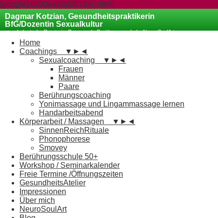
[google16290ea9a2d9784c.html]
Dagmar Kotzian, Gesundheitspraktikerin
BfG/Dozentin Sexualkultur
psychologische Beraterin, Paarcoach, Berührungsschule, NeuroSoulArt
Coaching
Home
Coachings
▼
►
◄
Sexualcoaching
▼
►
◄
Frauen
Männer
Paare
Berührungscoaching
Yonimassage und Lingammassage lernen
Handarbeitsabend
Körperarbeit / Massagen
▼
►
◄
SinnenReichRituale
Phonophorese
Smovey
Berührungsschule 50+
Workshop / Seminarkalender
Freie Termine /Öffnungszeiten
GesundheitsAtelier
Impressionen
Über mich
NeuroSoulArt
Blog