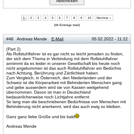
1
2
3
4
5
6
7
8
9
10
Nächste »
(46 Einträge total)
#46 Andreas Mende
E-Mail
05.02.2022 - 11:22
(Part 2)
Als Rollstuhlfahrer ist es gar nicht so leicht jemaden zu finden,
der sich dem Thema in Verbindung mit dem Rollstuhlfahrer
annimmt da es leider in unserer Gesellschaft bis heute noch
nicht angekommen ist das auch Rollstuhlfahrer ein Bedürfnis
nach Achtung, Berührung und Zärtlichkeit haben.
Zum Vergleich, in Österreich, den Niederlanden und der
Schweiz ist die Körperarbeit mit Behinderten Menschen gang
und gebe ausserdem wird sie von Kassen weitgehend
übernommen. Davon ist man in Deutschland
bedauerlicherweise noch Lichtjahre entfernt.
So lang man die beschriebenen Bedürfnisse von Menschen mit
Behinderung nicht anerkennt, wird das auch ewig so bleiben.
Ganz ganz liebe Grüße und bis bald
Andreas Mende