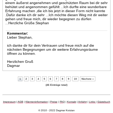
einem äußerst angenehmen und geschützten Raum bei dir sehr
behütet und angenommen gefühlt ...Ich durfte eine wunderbare
Erfahrung machen ,die ich bis jetzt in dieser Form nicht kannte
.Dafür danke ich dir sehr ...Ich möchte diesen Weg mit dir weiter
gehen und freue mich, dir wieder begegnen zu dürfen
...Herzliche Grüße.Stephan
Kommentar:
Lieber Stephan,
ich danke dir für dein Vertrauen und freue mich auf die
nächsten Begegnungen um dir weitere Erfahrungsräume
öffnen zu können.
Herzlichen Gruß
Dagmar
1
2
3
4
5
6
7
8
9
10
Nächste »
(46 Einträge total)
Impressum
|
AGB
|
Klienteninformation
|
Preise
|
FAQ
|
Kontakt
|
Anfahrt
|
Links
|
Gästebuch
© 2010 - 2022 Dagmar Kotzian