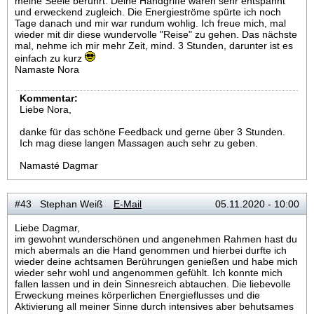
meine Seele berührt. Deine Handgriffe waren sehr entspannt
und erweckend zugleich. Die Energieströme spürte ich noch
Tage danach und mir war rundum wohlig. Ich freue mich, mal
wieder mit dir diese wundervolle "Reise" zu gehen. Das nächste
mal, nehme ich mir mehr Zeit, mind. 3 Stunden, darunter ist es
einfach zu kurz
Namaste Nora
Kommentar:
Liebe Nora,
danke für das schöne Feedback und gerne über 3 Stunden.
Ich mag diese langen Massagen auch sehr zu geben.
Namasté Dagmar
#43 Stephan Weiß
E-Mail
05.11.2020 - 10:00
Liebe Dagmar,
im gewohnt wunderschönen und angenehmen Rahmen hast du
mich abermals an die Hand genommen und hierbei durfte ich
wieder deine achtsamen Berührungen genießen und habe mich
wieder sehr wohl und angenommen gefühlt. Ich konnte mich
fallen lassen und in dein Sinnesreich abtauchen. Die liebevolle
Erweckung meines körperlichen Energieflusses und die
Aktivierung all meiner Sinne durch intensives aber behutsames