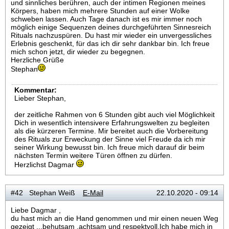
und sinnliches berühren, auch der intimen Regionen meines
Körpers, haben mich mehrere Stunden auf einer Wolke
schweben lassen. Auch Tage danach ist es mir immer noch
möglich einige Sequenzen deines durchgeführten Sinnesreich
Rituals nachzuspüren. Du hast mir wieder ein unvergessliches
Erlebnis geschenkt, für das ich dir sehr dankbar bin. Ich freue
mich schon jetzt, dir wieder zu begegnen.
Herzliche Grüße
Stephan
Kommentar:
Lieber Stephan,
der zeitliche Rahmen von 6 Stunden gibt auch viel Möglichkeit
Dich in wesentlich intensivere Erfahrungswelten zu begleiten
als die kürzeren Termine. Mir bereitet auch die Vorbereitung
des Rituals zur Erweckung der Sinne viel Freude da ich mir
seiner Wirkung bewusst bin. Ich freue mich darauf dir beim
nächsten Termin weitere Türen öffnen zu dürfen.
Herzlichst Dagmar
#42 Stephan Weiß
E-Mail
22.10.2020 - 09:14
Liebe Dagmar ,
du hast mich an die Hand genommen und mir einen neuen Weg
gezeigt ...behutsam ,achtsam und respektvoll.Ich habe mich in