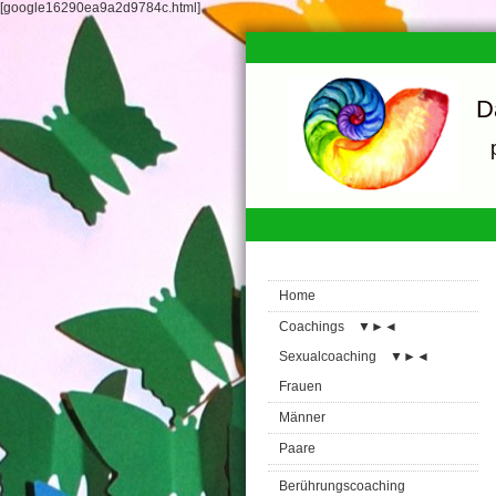
[google16290ea9a2d9784c.html]
D
Home
Coachings
▼
►
◄
Sexualcoaching
▼
►
◄
Frauen
Männer
Paare
Berührungscoaching