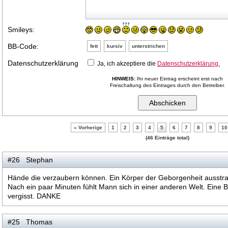
Smileys:
BB-Code:
fett
kursiv
unterstrichen
Datenschutzerklärung
Ja, ich akzeptiere die
Datenschutzerklärung.
HINWEIS:
Ihr neuer Eintrag erscheint erst nach
Freischaltung des Eintrages durch den Betreiber.
« Vorherige
1
2
3
4
5
6
7
8
9
10
(46 Einträge total)
#26 Stephan
Hände die verzaubern können. Ein Körper der Geborgenheit ausstrahl
Nach ein paar Minuten fühlt Mann sich in einer anderen Welt. Eine 
vergisst. DANKE
#25 Thomas