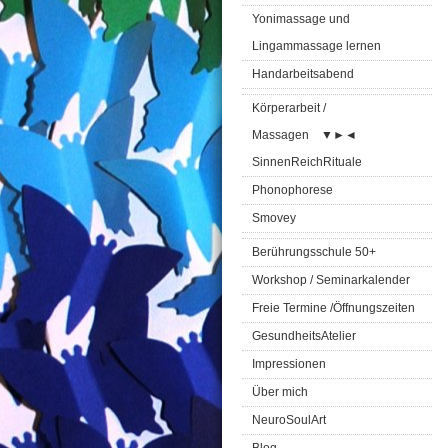
Yonimassage und
Lingammassage lernen
Handarbeitsabend
Körperarbeit /
Massagen
▼
►
◄
SinnenReichRituale
Phonophorese
Smovey
Berührungsschule 50+
Workshop / Seminarkalender
Freie Termine /Öffnungszeiten
GesundheitsAtelier
Impressionen
Über mich
NeuroSoulArt