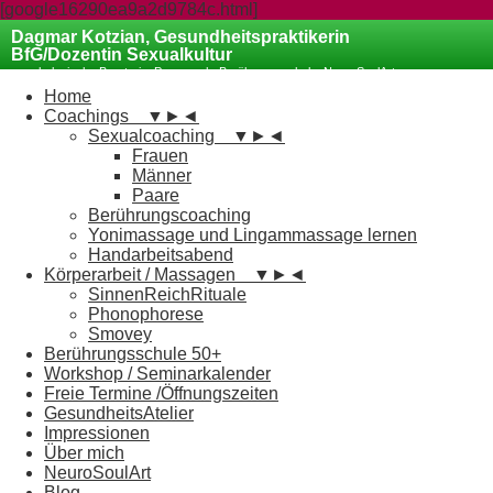
[google16290ea9a2d9784c.html]
Dagmar Kotzian, Gesundheitspraktikerin
BfG/Dozentin Sexualkultur
psychologische Beraterin, Paarcoach, Berührungsschule, NeuroSoulArt
Coaching
Home
Coachings
▼
►
◄
Sexualcoaching
▼
►
◄
Frauen
Männer
Paare
Berührungscoaching
Yonimassage und Lingammassage lernen
Handarbeitsabend
Körperarbeit / Massagen
▼
►
◄
SinnenReichRituale
Phonophorese
Smovey
Berührungsschule 50+
Workshop / Seminarkalender
Freie Termine /Öffnungszeiten
GesundheitsAtelier
Impressionen
Über mich
NeuroSoulArt
Blog