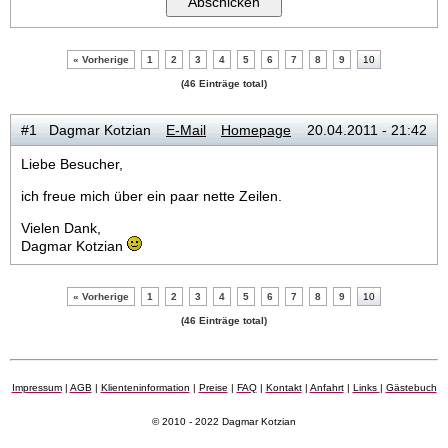
« Vorherige
1
2
3
4
5
6
7
8
9
10
(46 Einträge total)
#1 Dagmar Kotzian
E-Mail
Homepage
20.04.2011 - 21:42
Liebe Besucher,
ich freue mich über ein paar nette Zeilen.
Vielen Dank,
Dagmar Kotzian
« Vorherige
1
2
3
4
5
6
7
8
9
10
(46 Einträge total)
Impressum
|
AGB
|
Klienteninformation
|
Preise
|
FAQ
|
Kontakt
|
Anfahrt
|
Links
|
Gästebuch
© 2010 - 2022 Dagmar Kotzian