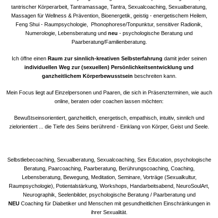
tantrischer Körperarbeit, Tantramassage, Tantra, Sexualcoaching, Sexualberatung,
Massagen für Wellness & Prävention, Bioenergetik, geistig - energetischem Heilem,
Feng Shui - Raumpsychologie, Phonophorese/Tonpunktur, sensitiver Radionik,
Numerologie, Lebensberatung und
neu
- psychologische Beratung und
Paarberatung/Familienberatung.
Ich öffne einen
Raum zur sinnlich-kreativen Selbsterfahrung
damit jeder seinen
individuellen Weg zur (sexuellen) Persönlichkeitsentwicklung und
ganzheitlichem Körperbewusstsein
beschreiten kann.
Mein Focus liegt auf Einzelpersonen und Paaren, die sich in Präsenzterminen, wie auch
online, beraten oder coachen lassen möchten:
Bewußtseinsorientiert, ganzheitlich, energetisch, empathisch, intuitiv, sinnlich und
zielorientiert ... die Tiefe des Seins berührend - Einklang von Körper, Geist und Seele.
Kraftbilder, Energiebilder, Symbole
Selbstliebecoaching, Sexualberatung, Sexualcoaching, Sex Education, psychologische
Beratung, Paarcoaching, Paarberatung, Berührungscoaching, Coaching,
Lebensberatung, Bewegung, Meditation, Seminare, Vorträge (Sexualkultur,
Raumpsychologie), Potientalstärkung, Workshops, Handarbeitsabend, NeuroSoulArt,
Neurographik, Seelenbilder, psychologische Beratung / Paarberatung und
NEU
Coaching für Diabetiker und Menschen mit gesundheitlichen Einschränkungen in
ihrer Sexualität.