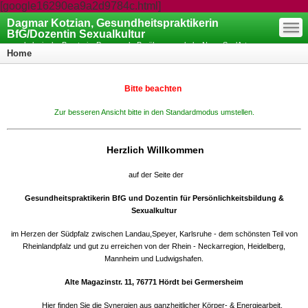
[google16290ea9a2d9784c.html]
—
Dagmar Kotzian, Gesundheitspraktikerin
—
—
BfG/Dozentin Sexualkultur
psychologische Beraterin, Paarcoach, Berührungsschule, NeuroSoulArt
Home
Coaching
Bitte beachten
Zur besseren Ansicht bitte in den Standardmodus umstellen.
Herzlich Willkommen
auf der Seite der
Gesundheitspraktikerin BfG und Dozentin für Persönlichkeitsbildung &
Sexualkultur
im Herzen der Südpfalz zwischen Landau,Speyer, Karlsruhe - dem schönsten Teil von
Rheinlandpfalz und gut zu erreichen von der Rhein - Neckarregion, Heidelberg,
Mannheim und Ludwigshafen.
Alte Magazinstr. 11, 76771 Hördt bei Germersheim
Hier finden Sie die Synergien aus ganzheitlicher Körper- & Energiearbeit,