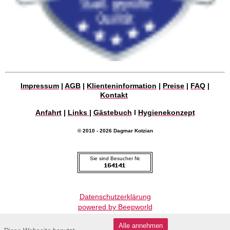
Impressum
|
AGB
|
Klienteninformation
|
Preise
|
FAQ
|
Kontakt
Anfahrt
|
Links
|
Gästebuch
l
Hygienekonzept
© 2010 - 2026 Dagmar Kotzian
Sie sind Besucher Nr.
Datenschutzerklärung
powered by Beepworld
Alle annehmen
Hinweis: Meine Arbeit ersetzt weder Arzt oder Heilpraktiker. Sie kann durch die Aktivierung